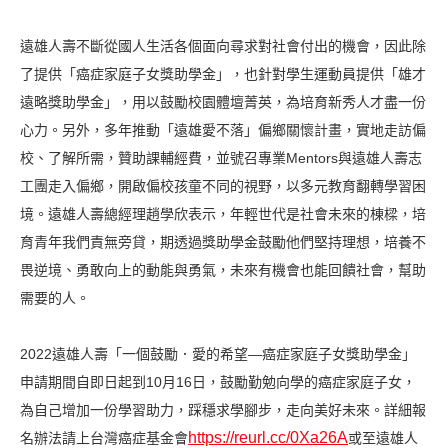
遠雄人壽不斷從國人生活各個面向尋求對社會付出的機會，因此除
了提供「癌症家庭子女獎助學金」，也針對學生運動員提供「雄才
遠略獎助學金」，用以鼓勵校園體壇菁英，為培育新秀人才盡一份
心力。另外，多年推動「遠雄愛不落」偏鄉關懷計畫，實地走訪偏
校、了解所需，贊助課輔經費，並號召專業Mentors與遠雄人壽志
工團走入偏鄉，開啟偏校孩童不同的視野，以多元教育翻轉學習困
境。遠雄人壽總經理趙學欣表示，年輕世代是社會未來的棟樑，培
育青年我們責無旁貸，期透過獎助學金鼓勵他們堅持理想，培養不
畏逆境、勇敢向上的動能與勇氣，未來有機會也能回饋社會，幫助
需要的人。
2022遠雄人壽「一個鼓勵．愛的希望—癌症家庭子女獎助學金」
申請期間自即日起到10月16日，鼓勵勤勉向學的癌症家庭子女，
為自己增加一份學習助力，踩穩求學腳步，走向美好未來。詳細報
https://reurl.cc/0Xa26A
名辦法請上台灣癌症基金會
或至遠雄人