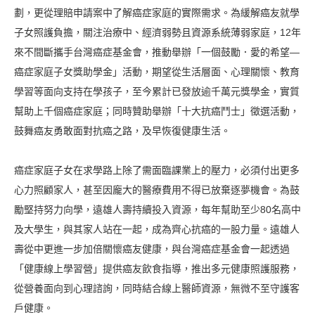
劃，更從理賠申請案中了解癌症家庭的實際需求。為緩解癌友就學
子女照護負擔，關注治療中、經濟弱勢且資源系統薄弱家庭，12年
來不間斷攜手台灣癌症基金會，推動舉辦「一個鼓勵．愛的希望—
癌症家庭子女獎助學金」活動，期望從生活層面、心理關懷、教育
學習等面向支持在學孩子，至今累計已發放逾千萬元獎學金，實質
幫助上千個癌症家庭；同時贊助舉辦「十大抗癌鬥士」徵選活動，
鼓舞癌友勇敢面對抗癌之路，及早恢復健康生活。
癌症家庭子女在求學路上除了需面臨課業上的壓力，必須付出更多
心力照顧家人，甚至因龐大的醫療費用不得已放棄逐夢機會。為鼓
勵堅持努力向學，遠雄人壽持續投入資源，每年幫助至少80名高中
及大學生，與其家人站在一起，成為齊心抗癌的一股力量。遠雄人
壽從中更進一步加倍關懷癌友健康，與台灣癌症基金會一起透過
「健康線上學習營」提供癌友飲食指導，推出多元健康照護服務，
從營養面向到心理諮詢，同時結合線上醫師資源，無微不至守護客
戶健康。