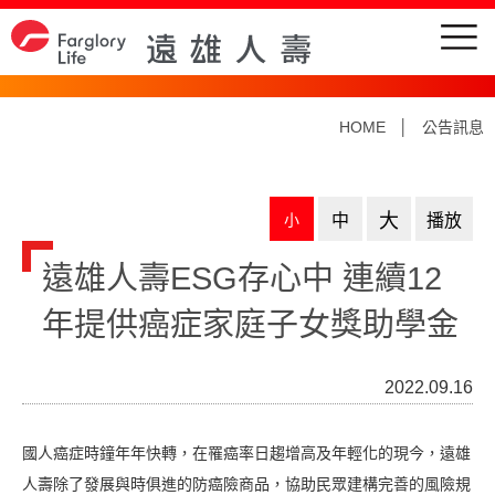
HOME
│
公告訊息
大
小
中
播放
遠雄人壽ESG存心中 連續12
年提供癌症家庭子女獎助學金
2022.09.16
國人癌症時鐘年年快轉，在罹癌率日趨增高及年輕化的現今，遠雄
人壽除了發展與時俱進的防癌險商品，協助民眾建構完善的風險規